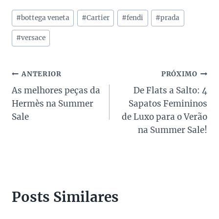
Tags
#
bottega veneta
#
Cartier
#
fendi
#
prada
do
Post:
#
versace
Navegação
ANTERIOR
PRÓXIMO
As melhores peças da
De Flats a Salto: 4
de
Hermès na Summer
Sapatos Femininos
Post
Sale
de Luxo para o Verão
na Summer Sale!
Posts Similares