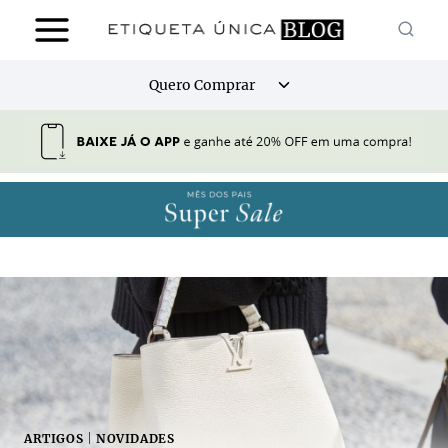
Pular
para
o
Alternar
Quero Comprar
Conteúdo
menu
filho
ARTIGOS
|
NOVIDADES