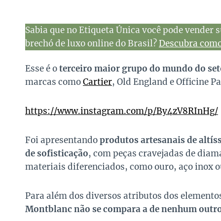
Sabia que no Etiqueta Única você pode vender s
brechó de luxo online do Brasil?
Descubra como 
Esse é o
terceiro maior grupo do mundo do set
marcas como
Cartier
, Old England e
Officine P
https://www.instagram.com/p/By4zV8RInHg/
Foi apresentando
produtos artesanais de altís
de sofisticação
, com peças cravejadas de diama
materiais diferenciados, como ouro, aço inox o
Para além dos diversos atributos dos elemento
Montblanc não se compara a de nenhum outro 