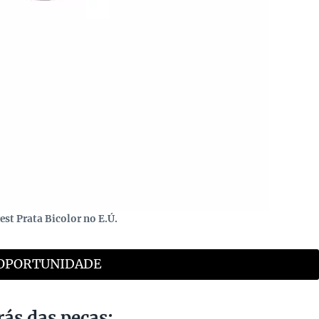
est Prata Bicolor no E.Ú.
OPORTUNIDADE
trás das peças: