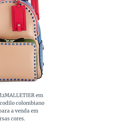
 M2MALLETIER em
ocodilo colombiano
 para a venda em
rsas cores.