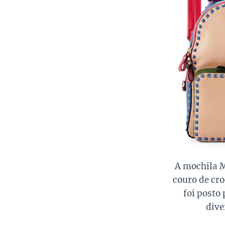
A mochila
couro de cr
foi posto
dive