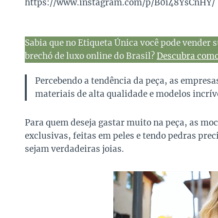
https://www.instagram.com/p/B0i48YsCnHY/
Sabia que no Etiqueta Única você pode vender s
brechó de luxo online do Brasil?
Descubra como 
Percebendo a tendência da peça, as empresa
materiais de alta qualidade e modelos incrív
Para quem deseja gastar muito na peça, as mo
exclusivas, feitas em peles e tendo pedras pre
sejam verdadeiras joias.