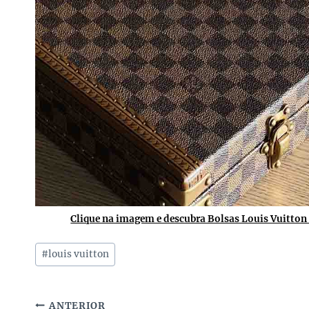
Clique na imagem e descubra Bolsas Louis Vuitton 
Tags
#
louis vuitton
do
Post:
ANTERIOR