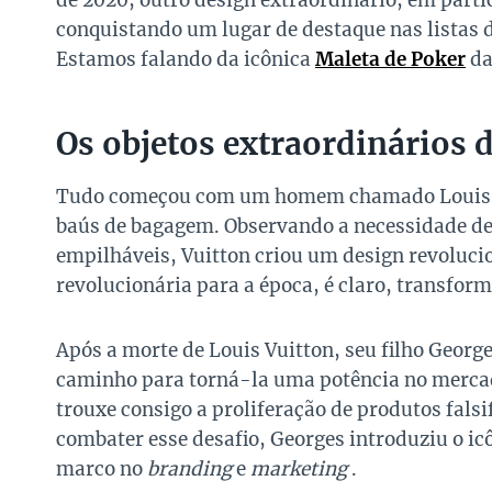
de 2020, outro design extraordinário, em parti
conquistando um lugar de destaque nas listas d
Estamos falando da icônica
Maleta de Poker
da
Os objetos extraordinários 
Tudo começou com um homem chamado Louis Vu
baús de bagagem. Observando a necessidade de 
empilháveis, Vuitton criou um design revolucio
revolucionária para a época, é claro, transfo
Após a morte de Louis Vuitton, seu filho Georg
caminho para torná-la uma potência no mercado
trouxe consigo a proliferação de produtos fals
combater esse desafio, Georges introduziu o 
marco no
branding
e
marketing
.