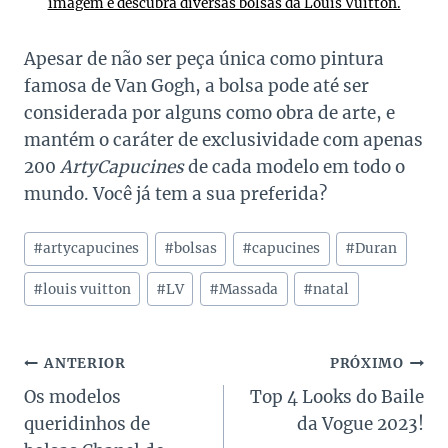
imagem e descubra diversas bolsas da Louis Vuitton.
Apesar de não ser peça única como pintura
famosa de Van Gogh, a bolsa pode até ser
considerada por alguns como obra de arte, e
mantém o caráter de exclusividade com apenas
200
ArtyCapucines
de cada modelo em todo o
mundo. Você já tem a sua preferida?
Tags
#
artycapucines
#
bolsas
#
capucines
#
Duran
do
Post:
#
louis vuitton
#
LV
#
Massada
#
natal
Navegação
ANTERIOR
PRÓXIMO
Os modelos
Top 4 Looks do Baile
de
queridinhos de
da Vogue 2023!