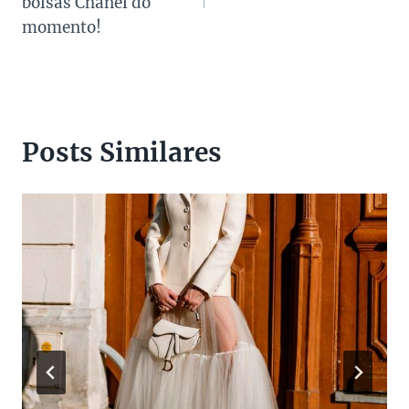
Post
bolsas Chanel do
momento!
Posts Similares