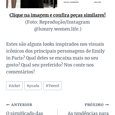
Clique na imagem e confira peças similares!
(Foto: Reprodução/Instagram
@luxury.women.life.)
Estes são alguns looks inspirados nos visuais
icônicos dos principais personagens de Emily
in Paris? Qual deles se encaixa mais no seu
gosto? Qual seu preferido? Nos conte nos
comentários!
Tags
#
Arket
#
prada
#
Tweed
do
Post:
Navegação
ANTERIOR
PRÓXIMO
O significado das
As tendências para