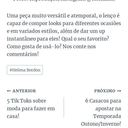
Uma peça muito versátil e atemporal, o lenço é
capaz de compor looks para diferentes ocasiões
e em variados estilos, além de dar um up
instantâneo para eles! Qual o seu favorito?
Como gosta de usá-lo? Nos conte nos
comentários!
Tags
#
Helena Bordon
do
Post:
Navegação
ANTERIOR
PRÓXIMO
5 Tik Toks sobre
6 Casacos para
de
moda para fazer em
apostar na
Post
casa!
Temporada
Outono/Inverno!