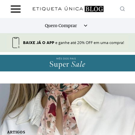
Pular
para
o
Alternar
Quero Comprar
Conteúdo
menu
filho
ARTIGOS