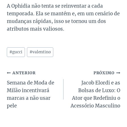
A Ophidia não tenta se reinventar a cada
temporada. Ela se mantém e, em um cenário de
mudanças rápidas, isso se tornou um dos
atributos mais valiosos.
Tags
#
gucci
#
valentino
do
Post:
Navegação
ANTERIOR
PRÓXIMO
Semana de Moda de
Jacob Elordi e as
de
Milão incentivará
Bolsas de Luxo: O
Post
marcas a não usar
Ator que Redefiniu o
pele
Acessório Masculino