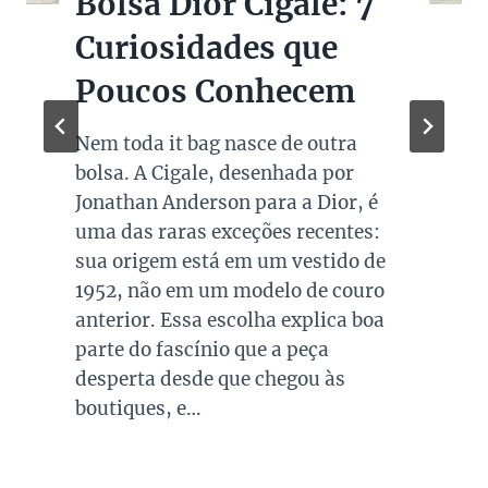
Bolsas Pretas de
Marcas de Luxo na
Super Sale dos Pais
Quando falamos de cores de bolsas,
os modelos em preto são os mais
queridos e tradicionais, estando
presente no guarda roupa de quase
todas as mulheres. Esta é uma cor
versátil, clássica e atemporal e
investir em peças neste tom garante
combinações para quase todo look
que usamos, sejam eles para
ocasiões casuais ou mais…