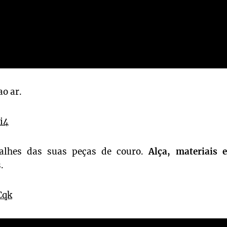
o ar.
i4
alhes das suas peças de couro.
Alça, materiais e
.
Cqk