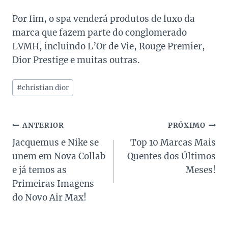
Por fim, o spa venderá produtos de luxo da
marca que fazem parte do conglomerado
LVMH, incluindo L’Or de Vie, Rouge Premier,
Dior Prestige e muitas outras.
Tags
#
christian dior
do
Post:
Navegação
ANTERIOR
PRÓXIMO
Jacquemus e Nike se
Top 10 Marcas Mais
de
unem em Nova Collab
Quentes dos Últimos
Post
e já temos as
Meses!
Primeiras Imagens
do Novo Air Max!