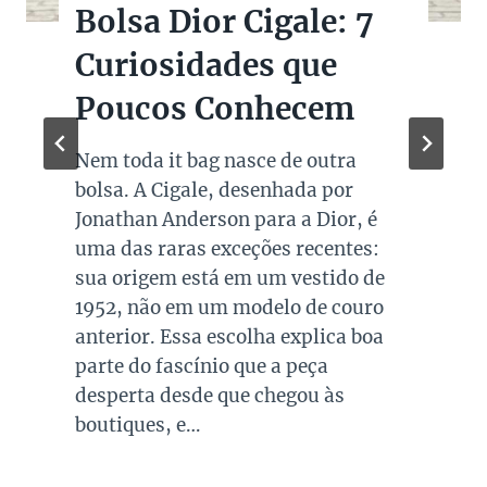
Bolsas Pretas de
Marcas de Luxo na
Super Sale dos Pais
Quando falamos de cores de bolsas,
os modelos em preto são os mais
queridos e tradicionais, estando
presente no guarda roupa de quase
todas as mulheres. Esta é uma cor
versátil, clássica e atemporal e
investir em peças neste tom garante
combinações para quase todo look
que usamos, sejam eles para
ocasiões casuais ou mais…