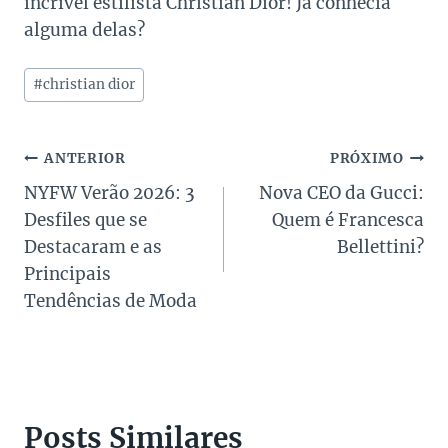
incrível estilista Christian Dior! Já conhecia
alguma delas?
Tags
#
christian dior
do
Post:
Navegação
ANTERIOR
PRÓXIMO
NYFW Verão 2026: 3
Nova CEO da Gucci:
de
Desfiles que se
Quem é Francesca
Post
Destacaram e as
Bellettini?
Principais
Tendências de Moda
Posts Similares