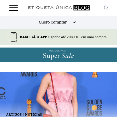
Pular
para
o
Alternar
Quero Comprar
Conteúdo
menu
filho
ARTIGOS
|
NOTÍCIAS