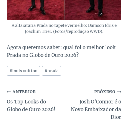
A alfaiataria Prada no tapete vermelho: Damson Idris e
Joachim Trier. (Fotos/reprodução WWD).
Agora queremos saber: qual foi o melhor look
Prada no Globo de Ouro 2026?
Tags
#
louis vuitton
#
prada
do
Post:
Navegação
ANTERIOR
PRÓXIMO
Os Top Looks do
Josh O’Connor é o
de
Globo de Ouro 2026!
Novo Embaixador da
Post
Dior