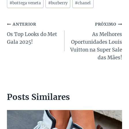
#
bottega veneta
#
burberry
#
chanel
do
Post:
Navegação
ANTERIOR
PRÓXIMO
Os Top Looks do Met
As Melhores
de
Gala 2025!
Oportunidades Louis
Post
Vuitton na Super Sale
das Mães!
Posts Similares