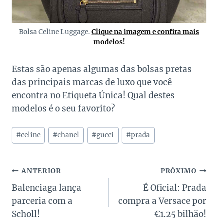
Bolsa Celine Luggage.
Clique na imagem e confira mais
modelos!
Estas são apenas algumas das bolsas pretas
das principais marcas de luxo que você
encontra no Etiqueta Única! Qual destes
modelos é o seu favorito?
Tags
#
celine
#
chanel
#
gucci
#
prada
do
Post:
Navegação
ANTERIOR
PRÓXIMO
Balenciaga lança
É Oficial: Prada
de
parceria com a
compra a Versace por
Post
Scholl!
€1.25 bilhão!