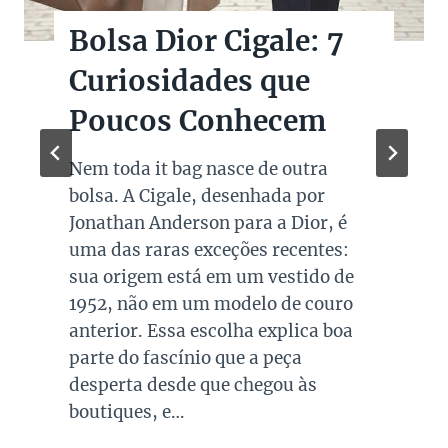
Bolsas Pretas de
Marcas de Luxo na
Super Sale dos Pais
Quando falamos de cores de bolsas,
os modelos em preto são os mais
queridos e tradicionais, estando
presente no guarda roupa de quase
todas as mulheres. Esta é uma cor
versátil, clássica e atemporal e
investir em peças neste tom garante
combinações para quase todo look
que usamos, sejam eles para
ocasiões casuais ou mais…