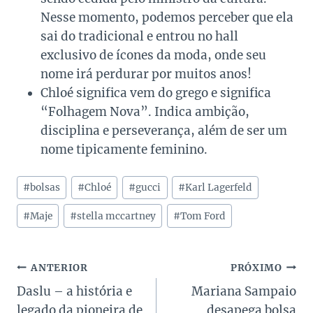
Nesse momento, podemos perceber que ela
sai do tradicional e entrou no hall
exclusivo de ícones da moda, onde seu
nome irá perdurar por muitos anos!
Chloé significa vem do grego e significa
“Folhagem Nova”. Indica ambição,
disciplina e perseverança, além de ser um
nome tipicamente feminino.
Tags
#
bolsas
#
Chloé
#
gucci
#
Karl Lagerfeld
do
Post:
#
Maje
#
stella mccartney
#
Tom Ford
Navegação
ANTERIOR
PRÓXIMO
Daslu – a história e
Mariana Sampaio
de
legado da pioneira de
desapega bolsa