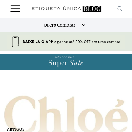
Pular
para
o
Alternar
Quero Comprar
Conteúdo
menu
filho
ARTIGOS