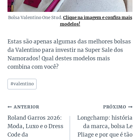
Bolsa Valentino One Stud.
Clique na imagem e confira mais
modelos!
Estas são apenas algumas das melhores bolsas
da Valentino para investir na Super Sale dos
Namorados! Qual destes modelos mais
combina com você?
Tags
#
valentino
do
Post:
Navegação
ANTERIOR
PRÓXIMO
Roland Garros 2026:
Longchamp: história
de
Moda, Luxo e o Dress
da marca, bolsa Le
Post
Code da
Pliage e por que é tão