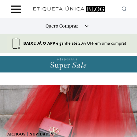
Pular
para
o
Alternar
Quero Comprar
Conteúdo
menu
filho
ARTIGOS
|
NOVIDADES