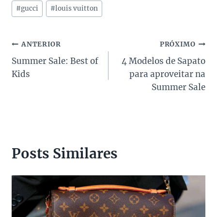
Tags
#
gucci
#
louis vuitton
do
Post:
Navegação
ANTERIOR
PRÓXIMO
Summer Sale: Best of
4 Modelos de Sapato
de
Kids
para aproveitar na
Post
Summer Sale
Posts Similares