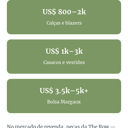
US$ 800–2k
Calças e blazers
US$ 1k–3k
Casacos e vestidos
US$ 3.5k–5k+
Bolsa Margaux
No mercado de revenda, peças da The Row —