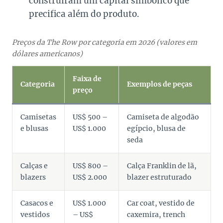
construíram um capital simbólico que
precifica além do produto.
Preços da The Row por categoria em 2026 (valores em
dólares americanos)
Faixa de
Categoria
Exemplos de peças
preço
Camisetas
US$ 500 –
Camiseta de algodão
e blusas
US$ 1.000
egípcio, blusa de
seda
Calças e
US$ 800 –
Calça Franklin de lã,
blazers
US$ 2.000
blazer estruturado
Casacos e
US$ 1.000
Car coat, vestido de
vestidos
– US$
caxemira, trench