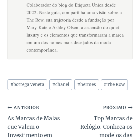
Colaborador do blog do Etiqueta Única desde
2022. Neste guia, compartilha uma visão sobre a
The Row, sua trajetória desde a fundação por
Mary-Kate e Ashley Olsen, a ascensão do quiet
luxury e os elementos que transformaram a marca
em um dos nomes mais desejados da moda
contemporânea.
Tags
#
bottega veneta
#
chanel
#
hermes
#
The Row
do
Post:
Navegação
ANTERIOR
PRÓXIMO
As Marcas de Malas
Top Marcas de
de
que Valem o
Relógio: Conheça os
Post
Investimento em
modelos das