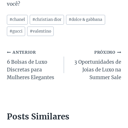
você?
Tags
#
chanel
#
christian dior
#
dolce & gabbana
do
Post:
#
gucci
#
valentino
Navegação
ANTERIOR
PRÓXIMO
6 Bolsas de Luxo
3 Oportunidades de
de
Discretas para
Joias de Luxo na
Post
Mulheres Elegantes
Summer Sale
Posts Similares