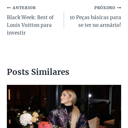
Navegação
ANTERIOR
PRÓXIMO
Black Week: Best of
10 Peças básicas para
de
Louis Vuitton para
se ter no armário!
Post
investir
Posts Similares