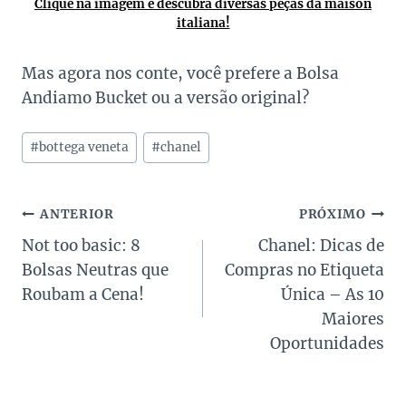
Clique na imagem e descubra diversas peças da maison
italiana!
Mas agora nos conte, você prefere a Bolsa
Andiamo Bucket ou a versão original?
Tags
#
bottega veneta
#
chanel
do
Post:
Navegação
ANTERIOR
PRÓXIMO
Not too basic: 8
Chanel: Dicas de
de
Bolsas Neutras que
Compras no Etiqueta
Post
Roubam a Cena!
Única – As 10
Maiores
Oportunidades