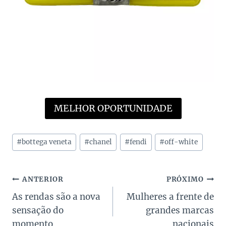
MELHOR OPORTUNIDADE
Tags
#
bottega veneta
#
chanel
#
fendi
#
off-white
do
Post:
Navegação
ANTERIOR
PRÓXIMO
As rendas são a nova
Mulheres a frente de
de
sensação do
grandes marcas
Post
momento
nacionais