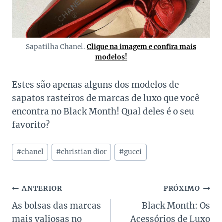
Sapatilha Chanel.
Clique na imagem e confira mais
modelos!
Estes são apenas alguns dos modelos de
sapatos rasteiros de marcas de luxo que você
encontra no Black Month! Qual deles é o seu
favorito?
Tags
#
chanel
#
christian dior
#
gucci
do
Post:
Navegação
ANTERIOR
PRÓXIMO
As bolsas das marcas
Black Month: Os
de
mais valiosas no
Acessórios de Luxo