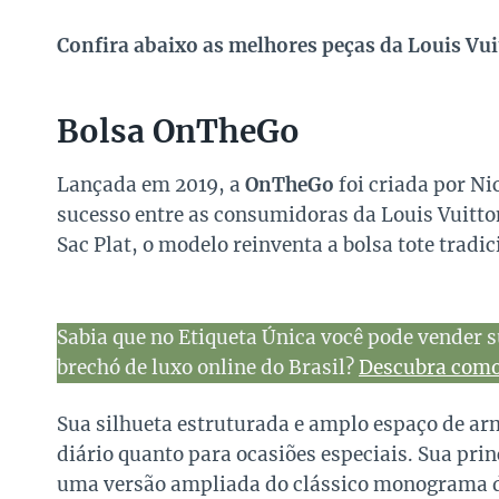
Confira abaixo as melhores peças da Louis Vui
Bolsa OnTheGo
Lançada em 2019, a
OnTheGo
foi criada por N
sucesso entre as consumidoras da Louis Vuitton
Sac Plat, o modelo reinventa a bolsa tote trad
Sabia que no Etiqueta Única você pode vender s
brechó de luxo online do Brasil?
Descubra como 
Sua silhueta estruturada e amplo espaço de ar
diário quanto para ocasiões especiais. Sua pri
uma versão ampliada do clássico monograma da