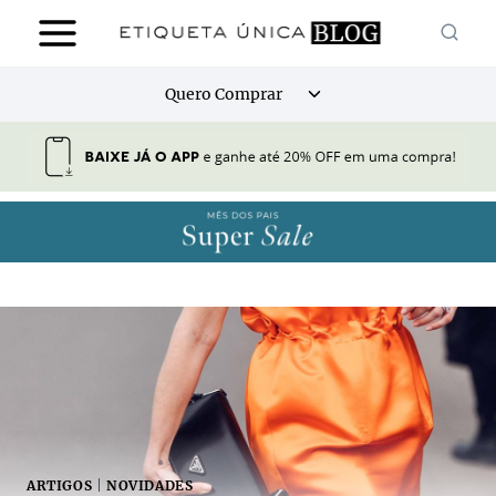
Pular
para
o
Alternar
Quero Comprar
Conteúdo
menu
filho
ARTIGOS
|
NOVIDADES