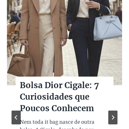
Bolsa Dior Cigale: 7
B
Curiosidades que
M
Poucos Conhecem
S
Nem toda it bag nasce de outra
Q