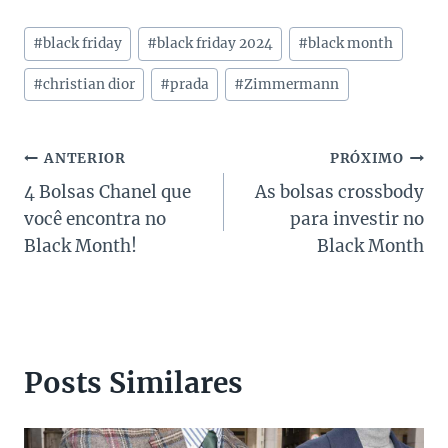
Tags
#
black friday
#
black friday 2024
#
black month
do
Post:
#
christian dior
#
prada
#
Zimmermann
Navegação
ANTERIOR
PRÓXIMO
4 Bolsas Chanel que
As bolsas crossbody
de
você encontra no
para investir no
Post
Black Month!
Black Month
Posts Similares