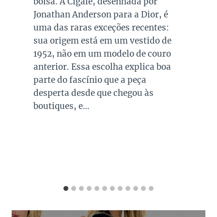
bolsa. A Cigale, desenhada por
o
Jonathan Anderson para a Dior, é
q
uma das raras exceções recentes:
p
sua origem está em um vestido de
t
1952, não em um modelo de couro
ve
anterior. Essa escolha explica boa
i
parte do fascínio que a peça
c
desperta desde que chegou às
q
boutiques, e…
o