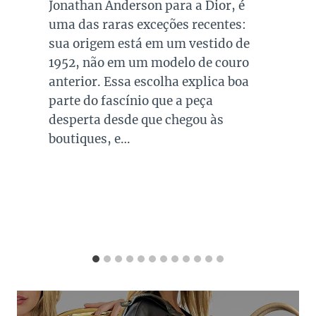
queridos e tradicionais, estando
presente no guarda roupa de quase
todas as mulheres. Esta é uma cor
versátil, clássica e atemporal e
investir em peças neste tom garante
combinações para quase todo look
que usamos, sejam eles para
ocasiões casuais ou mais…