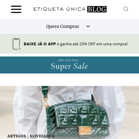
Pular
para
o
Alternar
Quero Comprar
Conteúdo
menu
filho
ARTIGOS
|
NOVIDADES