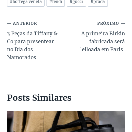
#
bottega veneta
#
fendi
#
gucci
#
prada
do
Post:
Navegação
ANTERIOR
PRÓXIMO
3 Peças da Tiffany &
A primeira Birkin
de
Co para presentear
fabricada será
Post
no Dia dos
leiloada em Paris!
Namorados
Posts Similares