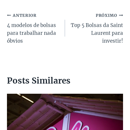
Post:
Navegação
ANTERIOR
PRÓXIMO
4 modelos de bolsas
Top 5 Bolsas da Saint
de
para trabalhar nada
Laurent para
Post
óbvios
investir!
Posts Similares