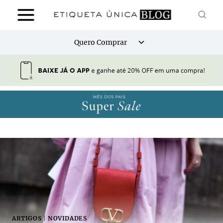
Pular
para
o
Alternar
Quero Comprar
Conteúdo
menu
filho
ARTIGOS
|
NOVIDADES