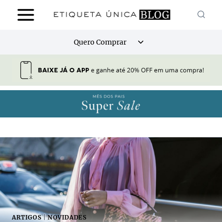
Pular
para
o
Alternar
Quero Comprar
Conteúdo
menu
filho
ARTIGOS
|
NOVIDADES