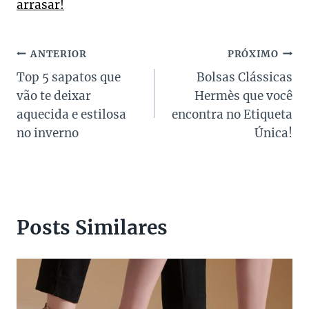
arrasar!
Navegação
ANTERIOR
PRÓXIMO
Top 5 sapatos que
Bolsas Clássicas
de
vão te deixar
Hermès que você
Post
aquecida e estilosa
encontra no Etiqueta
no inverno
Única!
Posts Similares