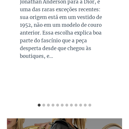
queridos e tradicionais, estando
presente no guarda roupa de quase
todas as mulheres. Esta é uma cor
versátil, clássica e atemporal e
investir em peças neste tom garante
combinações para quase todo look
que usamos, sejam eles para
ocasiões casuais ou mais…