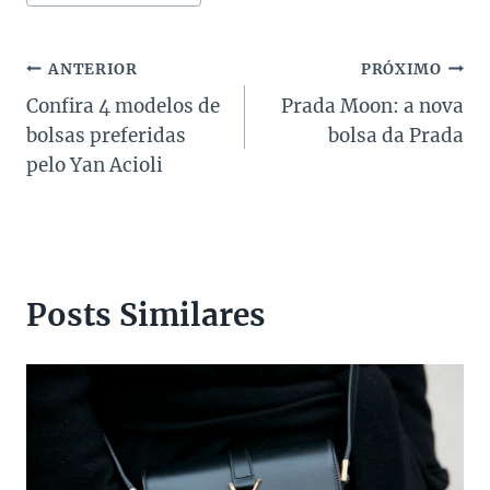
do
Post:
Navegação
ANTERIOR
PRÓXIMO
Confira 4 modelos de
Prada Moon: a nova
de
bolsas preferidas
bolsa da Prada
Post
pelo Yan Acioli
Posts Similares