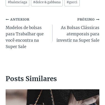
#
balenciaga
#
dolce & gabbana
#
gucci
do
Post:
Navegação
ANTERIOR
PRÓXIMO
Modelos de bolsas
As Bolsas Clássicas
de
para Trabalhar que
atemporais para
Post
você encontra na
investir na Super Sale
Super Sale
Posts Similares