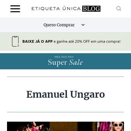
Pular
para
o
Alternar
Quero Comprar
Conteúdo
menu
filho
Emanuel Ungaro