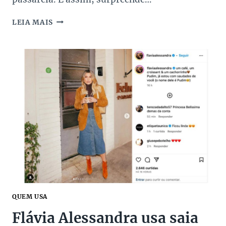
DRIES
LEIA MAIS
VAN
NOTEN
BRILHA
NA
PARIS
FASHION
WEEK
2024!
QUEM USA
Flávia Alessandra usa saia