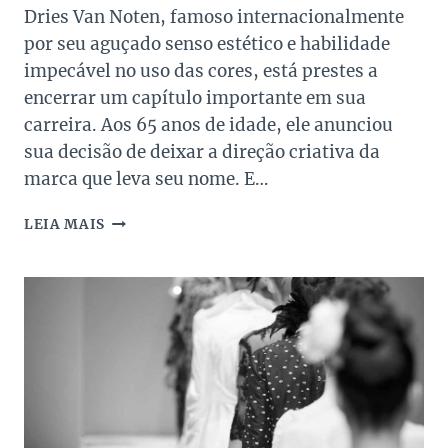
Dries Van Noten, famoso internacionalmente
por seu aguçado senso estético e habilidade
impecável no uso das cores, está prestes a
encerrar um capítulo importante em sua
carreira. Aos 65 anos de idade, ele anunciou
sua decisão de deixar a direção criativa da
marca que leva seu nome. E…
DRIES
LEIA MAIS
VAN
NOTEN
DEIXARÁ
A
DIREÇÃO
CRIATIVA
DA
SUA
MARCA
HOMÔNIMA!