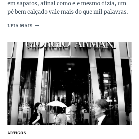
em sapatos, afinal como ele mesmo dizia, um
pé bem calçado vale mais do que mil palavras.
SALVATORE
LEIA MAIS
FERRAGAMO
–
O
EMPREENDEDOR
DE
UM
GRANDE
SUCESSO
ARTIGOS