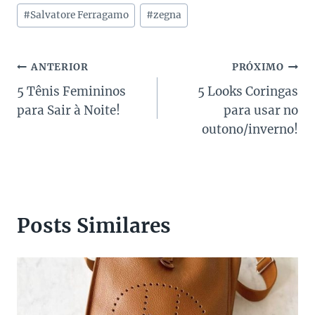
Post:
#
Salvatore Ferragamo
#
zegna
Navegação
ANTERIOR
PRÓXIMO
5 Tênis Femininos
5 Looks Coringas
de
para Sair à Noite!
para usar no
Post
outono/inverno!
Posts Similares