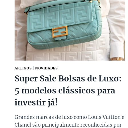
DE
BOLSAS
DE
LUXO
COM
DESCONTOS
AINDA
MELHORES!
ARTIGOS
|
NOVIDADES
Super Sale Bolsas de Luxo:
5 modelos clássicos para
investir já!
Grandes marcas de luxo como Louis Vuitton e
Chanel são principalmente reconhecidas por