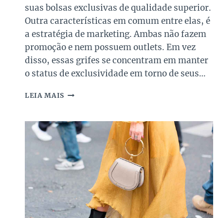
suas bolsas exclusivas de qualidade superior.
Outra características em comum entre elas, é
a estratégia de marketing. Ambas não fazem
promoção e nem possuem outlets. Em vez
disso, essas grifes se concentram em manter
o status de exclusividade em torno de seus…
SUPER
LEIA MAIS
SALE
BOLSAS
DE
LUXO:
5
MODELOS
CLÁSSICOS
PARA
INVESTIR
JÁ!