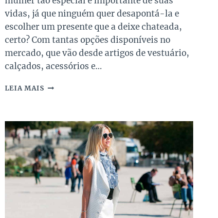
mulher tão especial e importante de suas
vidas, já que ninguém quer desapontá-la e
escolher um presente que a deixe chateada,
certo? Com tantas opções disponíveis no
mercado, que vão desde artigos de vestuário,
calçados, acessórios e…
MODELOS
LEIA MAIS
DE
BOLSAS
DE
LUXO
PARA
PRESENTEAR
SUA
MÃE