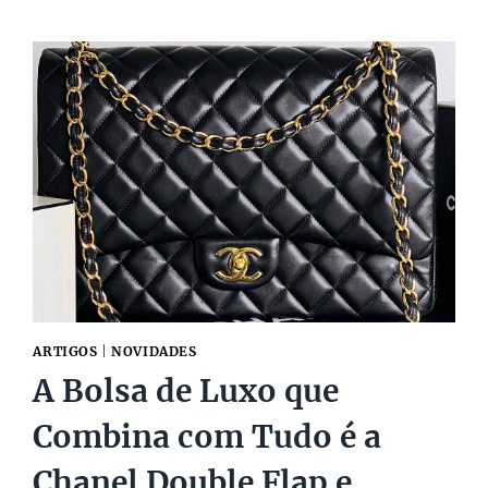
PARA
JANTAR:
DESCUBRA
OS
MELHORES
MODELOS
PARA
COMPLETAR
LOOKS
NOTURNOS!
ARTIGOS
|
NOVIDADES
A Bolsa de Luxo que
Combina com Tudo é a
Chanel Double Flap e