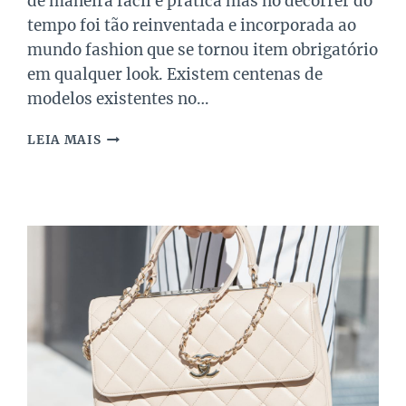
de maneira fácil e prática mas no decorrer do
tempo foi tão reinventada e incorporada ao
mundo fashion que se tornou item obrigatório
em qualquer look. Existem centenas de
modelos existentes no…
MODELOS
LEIA MAIS
CLÁSSICOS
DE
BOLSAS
DE
LUXO
NO
EÚ!