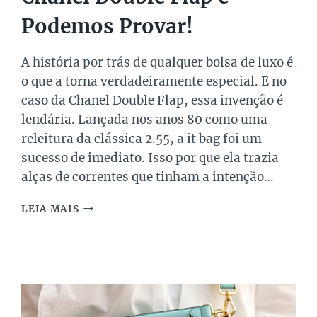
Podemos Provar!
A história por trás de qualquer bolsa de luxo é
o que a torna verdadeiramente especial. E no
caso da Chanel Double Flap, essa invenção é
lendária. Lançada nos anos 80 como uma
releitura da clássica 2.55, a it bag foi um
sucesso de imediato. Isso por que ela trazia
alças de correntes que tinham a intenção…
A
LEIA MAIS
BOLSA
DE
LUXO
QUE
COMBINA
COM
TUDO