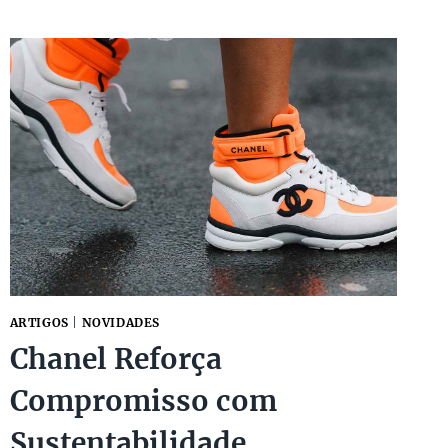
PRECISA
SABER
ANTES
DE
COMPRAR
UMA
CHANEL
DOUBLE
FLAP!
ARTIGOS
|
NOVIDADES
Chanel Reforça
Compromisso com
Sustentabilidade