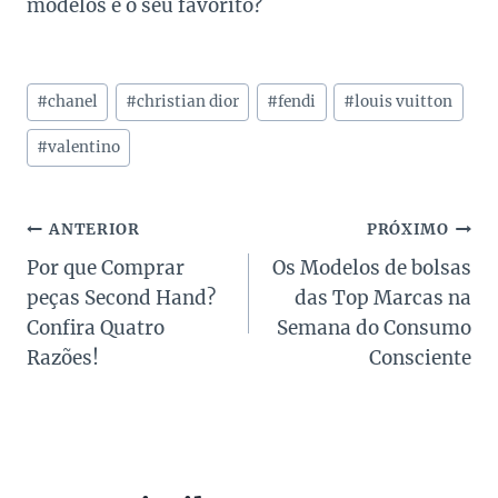
modelos é o seu favorito?
Tags
#
chanel
#
christian dior
#
fendi
#
louis vuitton
do
Post:
#
valentino
Navegação
ANTERIOR
PRÓXIMO
Por que Comprar
Os Modelos de bolsas
de
peças Second Hand?
das Top Marcas na
Post
Confira Quatro
Semana do Consumo
Razões!
Consciente