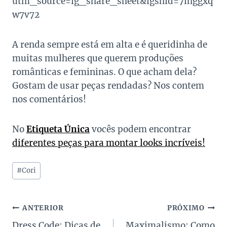
utm_source=ig_share_sheet&igshid=7ihggxq
w7v72
A renda sempre está em alta e é queridinha de
muitas mulheres que querem produções
românticas e femininas. O que acham dela?
Gostam de usar peças rendadas? Nos contem
nos comentários!
No
Etiqueta Única
vocês podem encontrar
diferentes peças para montar looks incríveis!
Tags
#
Cori
do
Post:
Navegação
ANTERIOR
PRÓXIMO
Dress Code: Dicas de
Maximalismo: Como