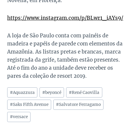
Novella, em Florença.
https://www.instagram.com/p/BLwr1_iAYs9/
A loja de São Paulo conta com painéis de
madeira e papéis de parede com elementos da
Amazônia. As listras pretas e brancas, marca
registrada da grife, também estão presentes.
Até o fim do ano a unidade deve receber os
pares da coleção de resort 2019.
Tags
#
Aquazzura
#
beyoncé
#
René Caovilla
do
Post:
#
Saks Fifth Avenue
#
Salvatore Ferragamo
#
versace