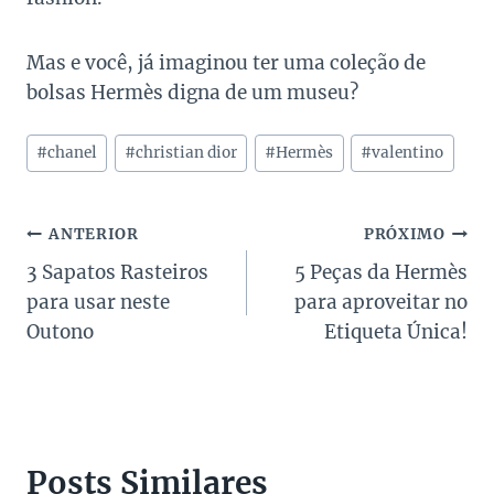
Mas e você, já imaginou ter uma coleção de
bolsas Hermès digna de um museu?
Tags
#
chanel
#
christian dior
#
Hermès
#
valentino
do
Post:
Navegação
ANTERIOR
PRÓXIMO
3 Sapatos Rasteiros
5 Peças da Hermès
de
para usar neste
para aproveitar no
Post
Outono
Etiqueta Única!
Posts Similares