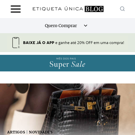
Pular
para
o
Alternar
Quero Comprar
Conteúdo
menu
filho
ARTIGOS
|
NOVIDADES