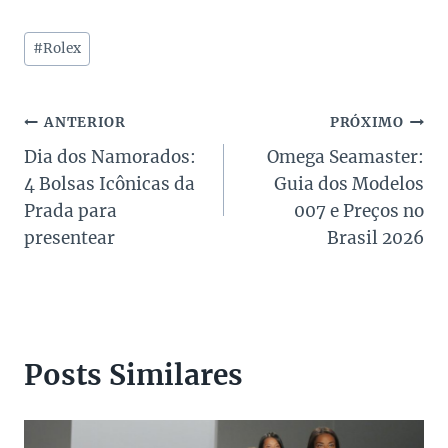
Tags
#
Rolex
do
Post:
Navegação
ANTERIOR
PRÓXIMO
Dia dos Namorados:
Omega Seamaster:
de
4 Bolsas Icônicas da
Guia dos Modelos
Post
Prada para
007 e Preços no
presentear
Brasil 2026
Posts Similares