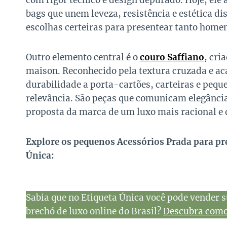
com rigor técnico e design depurado. Hoje, ele 
bags que unem leveza, resistência e estética di
escolhas certeiras para presentear tanto home
Outro elemento central é o
couro Saffiano
, cri
maison. Reconhecido pela textura cruzada e ac
durabilidade a porta-cartões, carteiras e peq
relevância. São peças que comunicam elegância
proposta da marca de um luxo mais racional e
Explore os pequenos Acessórios Prada para pre
Única:
Sabia que no Etiqueta Única você pode vender s
brechó de luxo online do Brasil?
Descubra como 