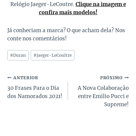
Relógio Jaeger-LeCoutre.
Clique na imagem e
confira mais modelos!
Já conheciam a marca? O que acham dela? Nos
conte nos comentários!
Tags
#
Duran
#
Jaeger-LeCoultre
do
Post:
Navegação
ANTERIOR
PRÓXIMO
30 Frases Para o Dia
A Nova Colaboração
de
dos Namorados 2021!
entre Emilio Pucci e
Post
Supreme!