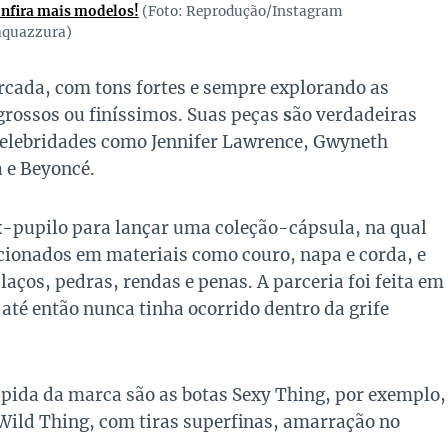
onfira mais modelos!
(Foto: Reprodução/Instagram
quazzura)
ada, com tons fortes e sempre explorando as
grossos ou finíssimos. Suas peças
s
ão verdadeiras
celebridades como Jennifer Lawrence, Gwyneth
a e Beyoncé.
x-pupilo para lançar uma coleção-cápsula, na qual
cionados em materiais como couro, napa e corda, e
ços, pedras, rendas e penas. A parceria foi feita em
e até então nunca tinha ocorrido dentro da grife
pida da marca são as botas Sexy Thing, por exemplo,
 Wild Thing, com tiras superfinas, amarração no