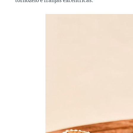
tornozelo e franjas excêntricas.