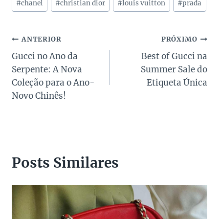
#
chanel
#
christian dior
#
louis vuitton
#
prada
do
Post:
Navegação
ANTERIOR
PRÓXIMO
Gucci no Ano da
Best of Gucci na
de
Serpente: A Nova
Summer Sale do
Post
Coleção para o Ano-
Etiqueta Única
Novo Chinês!
Posts Similares