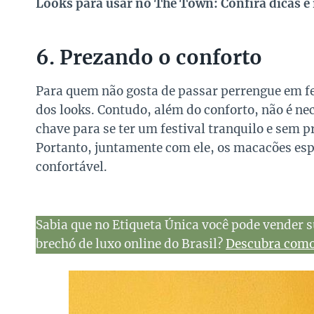
Looks para usar no The Town: Confira dicas e 
6. Prezando o conforto
Para quem não gosta de passar perrengue em fe
dos looks. Contudo, além do conforto, não é ne
chave para se ter um festival tranquilo e sem 
Portanto, juntamente com ele, os macacões esp
confortável.
Sabia que no Etiqueta Única você pode vender s
brechó de luxo online do Brasil?
Descubra como 