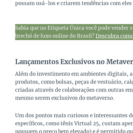
possam usá-los e criarem tendências com eles
Sabia que no Etiqueta Única você pode vender s
brechó de luxo online do Brasil?
Descubra como 
Lançamentos Exclusivos no Metave
Além do investimento em ambientes digitais, 
produtos, como bolsas, peças de vestuário, ca
criadas através de colaborações com outras e
mesmo serem exclusivos do metaverso.
Um dos pontos mais curiosos e interessantes do
específicos, como tênis Virtual 25, custam ape
possuem o preço bem elevado) e é permitido qu