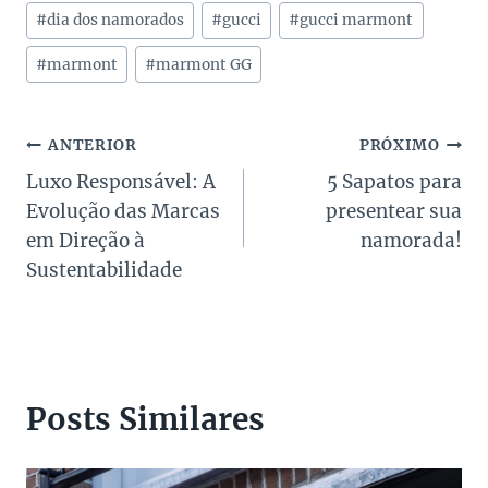
Tags
#
dia dos namorados
#
gucci
#
gucci marmont
do
Post:
#
marmont
#
marmont GG
Navegação
ANTERIOR
PRÓXIMO
Luxo Responsável: A
5 Sapatos para
de
Evolução das Marcas
presentear sua
Post
em Direção à
namorada!
Sustentabilidade
Posts Similares