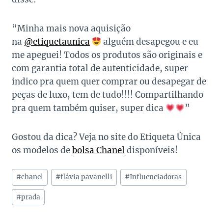
“Minha mais nova aquisição
na
@etiquetaunica
alguém desapegou e eu
me apeguei! Todos os produtos são originais e
com garantia total de autenticidade, super
indico pra quem quer comprar ou desapegar de
peças de luxo, tem de tudo!!!! Compartilhando
pra quem também quiser, super dica
”
Gostou da dica? Veja no site do Etiqueta Única
os modelos de
bolsa Chanel
disponíveis!
Tags
#
chanel
#
flávia pavanelli
#
Influenciadoras
do
Post:
#
prada