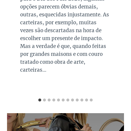
2. Entre 1º e 15 de setembro,
colecionadores e fãs poderão dar
lances em figurinos e acessórios que
passaram pelas mãos de Meryl
Streep, Anne Hathaway, Emily Blunt
e Stanley Tucci, com uma exposição
pública…