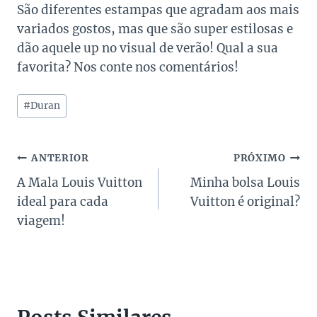
São diferentes estampas que agradam aos mais
variados gostos, mas que são super estilosas e
dão aquele up no visual de verão! Qual a sua
favorita? Nos conte nos comentários!
Tags
#
Duran
do
Post:
Navegação
ANTERIOR
PRÓXIMO
A Mala Louis Vuitton
Minha bolsa Louis
de
ideal para cada
Vuitton é original?
Post
viagem!