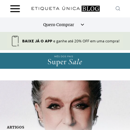
Pular
para
o
Alternar
Quero Comprar
Conteúdo
menu
filho
ARTIGOS