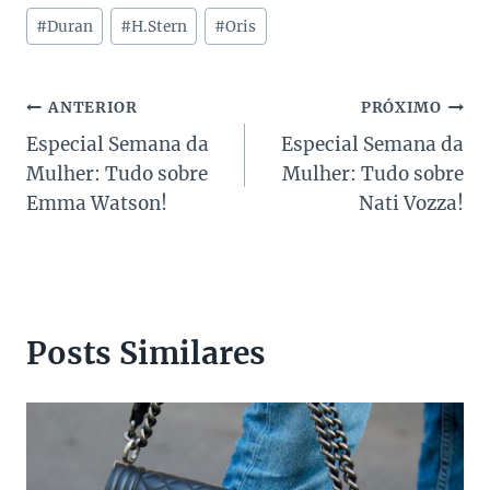
Tags
#
Duran
#
H.Stern
#
Oris
do
Post:
Navegação
ANTERIOR
PRÓXIMO
Especial Semana da
Especial Semana da
de
Mulher: Tudo sobre
Mulher: Tudo sobre
Post
Emma Watson!
Nati Vozza!
Posts Similares