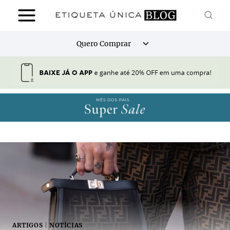
Pular
para
o
Alternar
Quero Comprar
Conteúdo
menu
filho
ARTIGOS
|
NOTÍCIAS