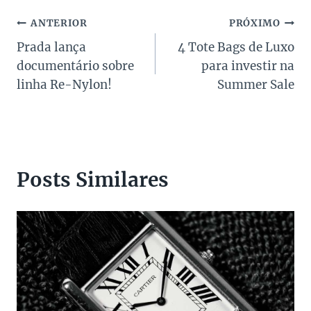
Post:
Navegação
ANTERIOR
PRÓXIMO
Prada lança
4 Tote Bags de Luxo
de
documentário sobre
para investir na
Post
linha Re-Nylon!
Summer Sale
Posts Similares